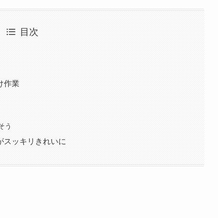
目次
け作業
そう
がスッキリきれいに