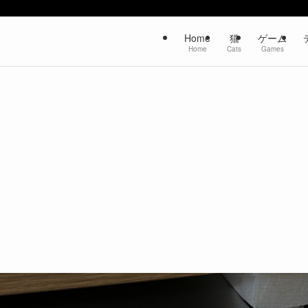
Home
猫
ゲーム
Home
Cats
Games