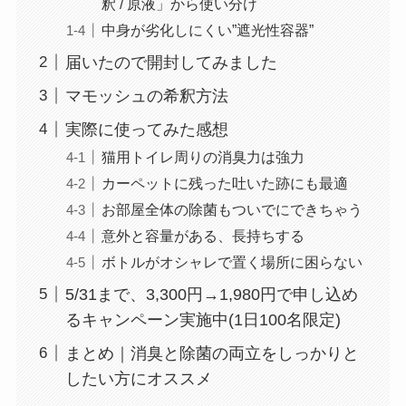
釈 / 原液」から使い分け
中身が劣化しにくい”遮光性容器”
届いたので開封してみました
マモッシュの希釈方法
実際に使ってみた感想
猫用トイレ周りの消臭力は強力
カーペットに残った吐いた跡にも最適
お部屋全体の除菌もついでにできちゃう
意外と容量がある、長持ちする
ボトルがオシャレで置く場所に困らない
5/31まで、3,300円→1,980円で申し込め
るキャンペーン実施中(1日100名限定)
まとめ｜消臭と除菌の両立をしっかりと
したい方にオススメ